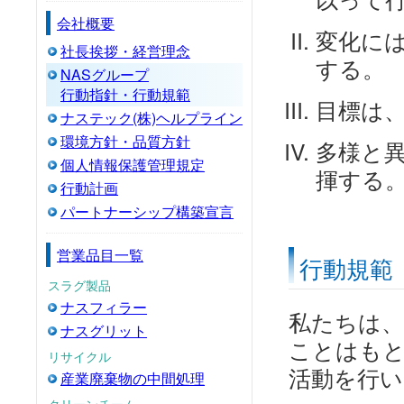
会社概要
変化に
社長挨拶・経営理念
する。
NASグループ
行動指針・行動規範
目標は
ナステック(株)ヘルプライン
環境方針・品質方針
多様と
個人情報保護管理規定
揮する
行動計画
パートナーシップ構築宣言
営業品目一覧
行動規範
スラグ製品
ナスフィラー
私たちは、
ナスグリット
ことはもと
リサイクル
活動を行い
産業廃棄物の中間処理
クリーンチーム