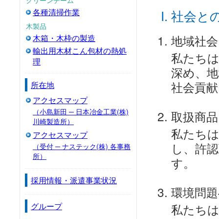
各種清掃作業
社会と
木製品
地域社会
木箱・木枠の製造
輸出用木材こん包材の熱処
私たちは
理
深め、地
社会貢献
所在地
アクセスマップ
（小島新田 ─ 日本冶金工業(株)
取扱商品
川崎製造所）
私たちは
アクセスマップ
し、許認
（受付 ─ ナステック(株) 各事務
所）
す。
採用情報・派遣事業状況
環境問題
グループ
私たちは