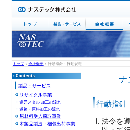
トップ
>
会社概要
> 行動指針・行動規範
ナ
製品・サービス
リサイクル事業
行動指針
還元メタル 加工の流れ
道路・原料加工の流れ
原材料受入採取事業
法令を
木製品製造・梱包出荷事業
以って