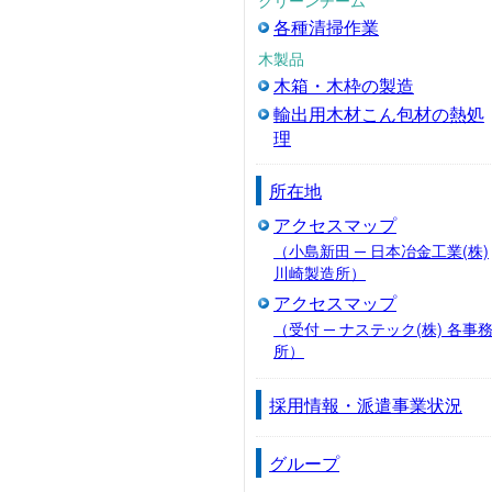
各種清掃作業
木製品
木箱・木枠の製造
輸出用木材こん包材の熱処
理
所在地
アクセスマップ
（小島新田 ─ 日本冶金工業(株)
川崎製造所）
アクセスマップ
（受付 ─ ナステック(株) 各事
所）
採用情報・派遣事業状況
グループ