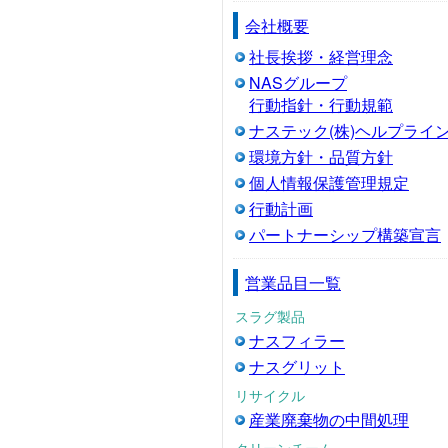
会社概要
社長挨拶・経営理念
NASグループ
行動指針・行動規範
ナステック(株)ヘルプライ
環境方針・品質方針
個人情報保護管理規定
行動計画
パートナーシップ構築宣言
営業品目一覧
スラグ製品
ナスフィラー
ナスグリット
リサイクル
産業廃棄物の中間処理
クリーンチーム