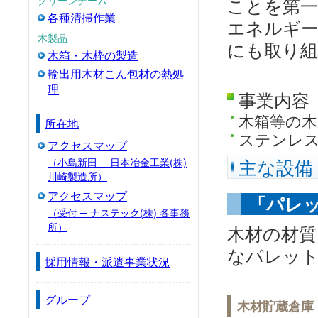
ことを第一
各種清掃作業
エネルギー
木製品
にも取り
木箱・木枠の製造
輸出用木材こん包材の熱処
理
事業内容
木箱等の木
所在地
ステンレス
アクセスマップ
（小島新田 ─ 日本冶金工業(株)
主な設備
川崎製造所）
アクセスマップ
「パレ
（受付 ─ ナステック(株) 各事務
所）
木材の材質
なパレット
採用情報・派遣事業状況
グループ
木材貯蔵倉庫