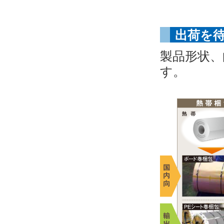
出荷を
製品形状、
す。