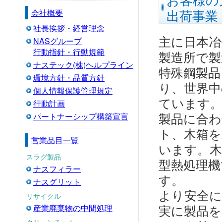
出荷事業
会社概要
社長挨拶・経営理念
主に日本冶
NASグループ
行動指針・行動規範
製造所で
ナステック(株)ヘルプライン
特殊鋼製品
環境方針・品質方針
り、世界中
個人情報保護管理規定
ています
行動計画
製品に合わ
パートナーシップ構築宣言
ト、木箱を
営業品目一覧
います。木
スラグ製品
型熱処理機
ナスフィラー
す。
ナスグリット
より安全に
リサイクル
実に製品を
産業廃棄物の中間処理
クリーンチーム