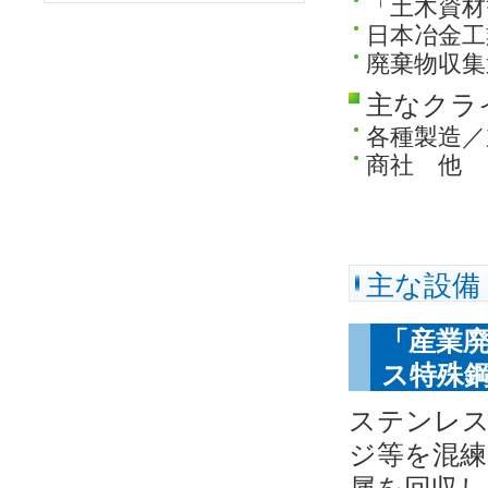
「土木資
日本冶金工
廃棄物収集
主なクラ
各種製造／
商社 他
主な設備
「産業
ス特殊
ステンレ
ジ等を混練
属を回収し