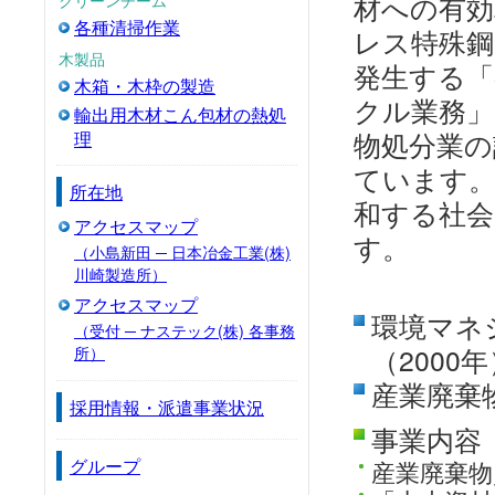
材への有効
各種清掃作業
レス特殊
木製品
発生する「
木箱・木枠の製造
クル業務」
輸出用木材こん包材の熱処
物処分業の
理
ています
所在地
和する社会
アクセスマップ
す。
（小島新田 ─ 日本冶金工業(株)
川崎製造所）
アクセスマップ
環境マネジ
（受付 ─ ナステック(株) 各事務
所）
（2000
産業廃棄
採用情報・派遣事業状況
事業内容
グループ
産業廃棄物