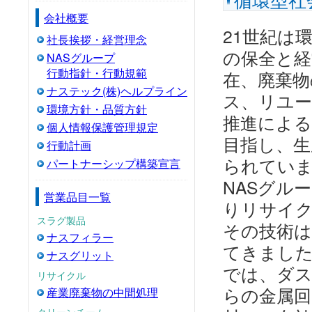
会社概要
21世紀は
社長挨拶・経営理念
の保全と経
NASグループ
行動指針・行動規範
在、廃棄物
ナステック(株)ヘルプライン
ス、リユ
環境方針・品質方針
推進による
個人情報保護管理規定
目指し、生
行動計画
られてい
パートナーシップ構築宣言
NASグルー
営業品目一覧
りリサイ
スラグ製品
その技術は
ナスフィラー
てきまし
ナスグリット
では、ダ
リサイクル
らの金属回
産業廃棄物の中間処理
クリーンチーム